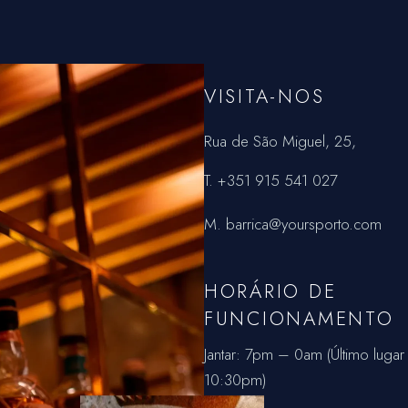
VISITA-NOS
Rua de São Miguel, 25
,
T.
+351 915 541 027
M.
barrica@yoursporto.com
HORÁRIO DE
FUNCIONAMENTO
Jantar: 7pm – 0am (Último lugar
10:30pm)