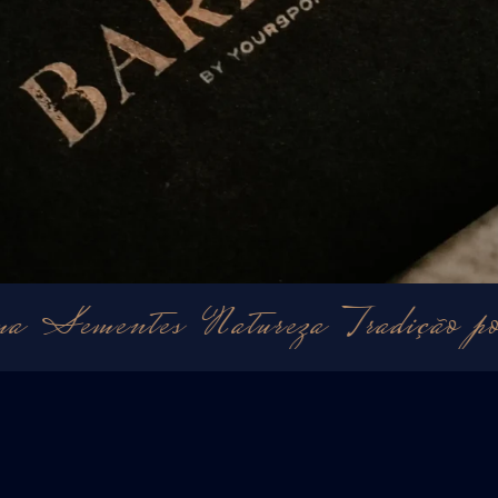
entes
Natureza
Tradição portugue