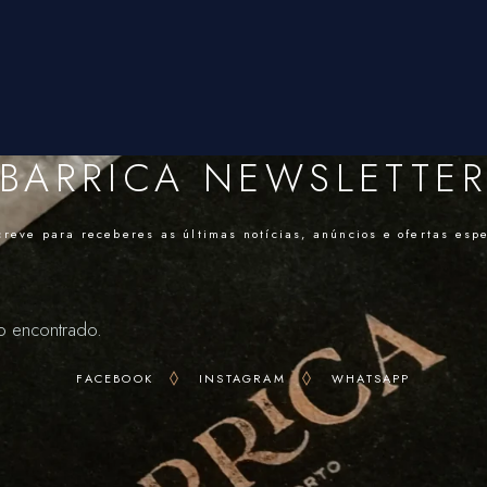
BARRICA NEWSLETTE
reve para receberes as últimas notícias, anúncios e ofertas esp
o encontrado.
FACEBOOK
INSTAGRAM
WHATSAPP