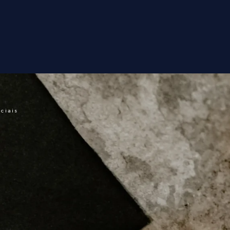
R
eciais